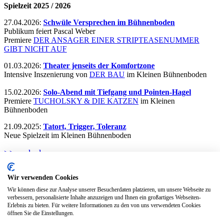
Spielzeit 2025 / 2026
27.04.2026:
Schwüle Versprechen im Bühnenboden
Publikum feiert Pascal Weber
Premiere
DER ANSAGER EINER STRIPTEASENUMMER
GIBT NICHT AUF
01.03.2026:
Theater jenseits der Komfortzone
Intensive Inszenierung von
DER BAU
im Kleinen Bühnenboden
15.02.2026:
Solo-Abend mit Tiefgang und Pointen-Hagel
Premiere
TUCHOLSKY & DIE KATZEN
im Kleinen
Bühnenboden
21.09.2025:
Tatort, Trigger, Toleranz
Neue Spielzeit im Kleinen Bühnenboden
>> mehr lesen
Wir verwenden Cookies
Wir können diese zur Analyse unserer Besucherdaten platzieren, um unsere Webseite zu
© Der Kleine Bühnenboden 2026
verbessern, personalisierte Inhalte anzuzeigen und Ihnen ein großartiges Webseiten-
Mit freundlicher Unterstützung des Kulturamtes der STADT
Erlebnis zu bieten. Für weitere Informationen zu den von uns verwendeten Cookies
öffnen Sie die Einstellungen.
MÜNSTER