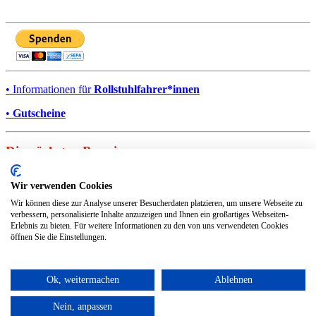
• Informationen für
Rollstuhlfahrer*innen
•
Gutscheine
Die nächsten Premieren
25.09.2026
Wir verwenden Cookies
OH MEIN GOTT!
Wir können diese zur Analyse unserer Besucherdaten platzieren, um unsere Webseite zu
verbessern, personalisierte Inhalte anzuzeigen und Ihnen ein großartiges Webseiten-
© Der Kleine Bühnenboden 2026
Erlebnis zu bieten. Für weitere Informationen zu den von uns verwendeten Cookies
öffnen Sie die Einstellungen.
Mit freundlicher Unterstützung des Kulturamtes der STADT
MÜNSTER
Ok, weitermachen
Ablehnen
Datenschutz
Impressum
Nein, anpassen